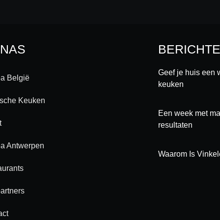
INAS
BERICHT
Geef je huis een 
a België
keuken
ische Keuken
Een week met maa
t
resultaten
a Antwerpen
Waarom Is Vinkel
aurants
artners
act