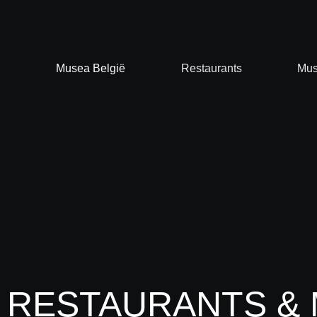
Spring
naar
de
inhoud
Musea België
Restaurants
Mus
RESTAURANTS & 