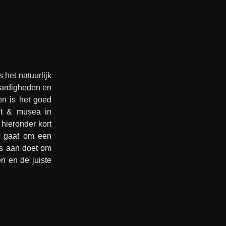
 het natuurlijk
aardigheden en
en is het goed
nt & musea in
hieronder kort
et gaat om een
es aan doet om
en en de juiste