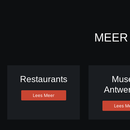
MEER
Restaurants
Mus
Antwe
Lees Meer
Lees M