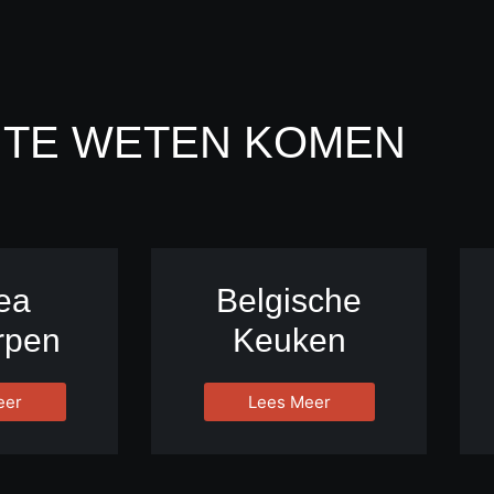
 TE WETEN KOMEN
ea
Belgische
rpen
Keuken
eer
Lees Meer