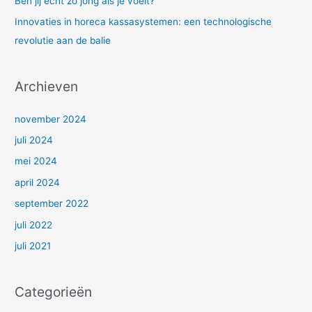
Ben jij echt zo jong als je voelt?
a
Innovaties in horeca kassasystemen: een technologische
r
revolutie aan de balie
:
Archieven
november 2024
juli 2024
mei 2024
april 2024
september 2022
juli 2022
juli 2021
Categorieën