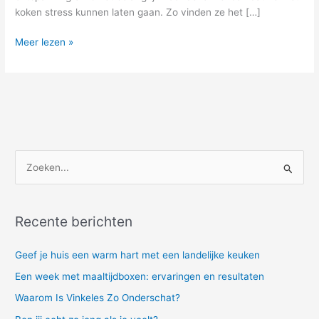
koken stress kunnen laten gaan. Zo vinden ze het […]
Meer lezen »
Z
o
e
Recente berichten
k
e
Geef je huis een warm hart met een landelijke keuken
n
Een week met maaltijdboxen: ervaringen en resultaten
n
Waarom Is Vinkeles Zo Onderschat?
a