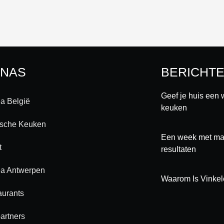
INAS
BERICHT
Geef je huis een 
a België
keuken
ische Keuken
Een week met maa
t
resultaten
a Antwerpen
Waarom Is Vinkel
aurants
artners