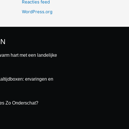
Reacties feed
WordPress.org
EN
warm hart met een landelijke
ltijdboxen: ervaringen en
es Zo Onderschat?