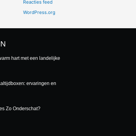
Reacties feed
WordPress.org
EN
warm hart met een landelijke
ltijdboxen: ervaringen en
es Zo Onderschat?