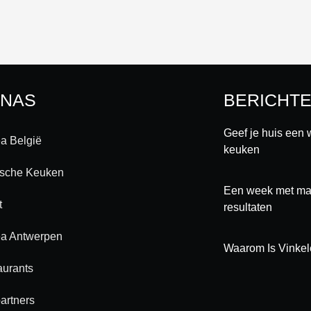
INAS
BERICHT
Geef je huis een 
a België
keuken
ische Keuken
Een week met maa
t
resultaten
a Antwerpen
Waarom Is Vinkel
aurants
artners